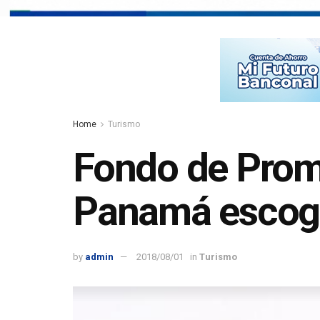
Home
Turismo
Fondo de Promo
Panamá escoge 
by
admin
2018/08/01
in
Turismo