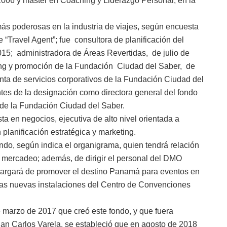
06 y máster en Coaching y Liderazgo Personal, en la
 más poderosas en la industria de viajes, según encuesta
“Travel Agent”; fue consultora de planificación del
15; administradora de Áreas Revertidas, de julio de
ing y promoción de la Fundación Ciudad del Saber, de
nta de servicios corporativos de la Fundación Ciudad del
ntes de la designación como directora general del fondo
e la Fundación Ciudad del Saber.
a en negocios, ejecutiva de alto nivel orientada a
planificación estratégica y marketing.
fondo, según indica el organigrama, quien tendrá relación
y mercadeo; además, de dirigir el personal del DMO
ncargará de promover el destino Panamá para eventos en
las nuevas instalaciones del Centro de Convenciones
e marzo de 2017 que creó este fondo, y que fuera
uan Carlos Varela, se estableció que en agosto de 2018