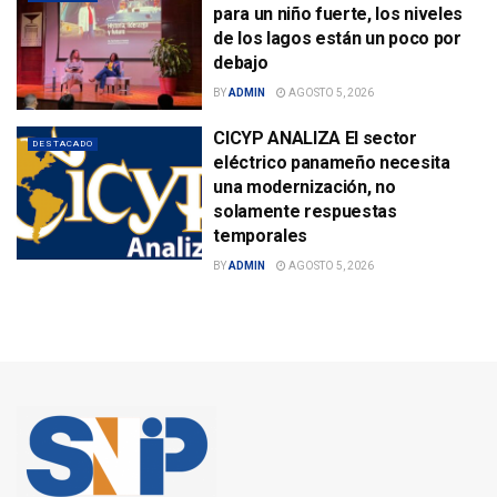
para un niño fuerte, los niveles
de los lagos están un poco por
debajo
BY
ADMIN
AGOSTO 5, 2026
CICYP ANALIZA El sector
DESTACADO
eléctrico panameño necesita
una modernización, no
solamente respuestas
temporales
BY
ADMIN
AGOSTO 5, 2026