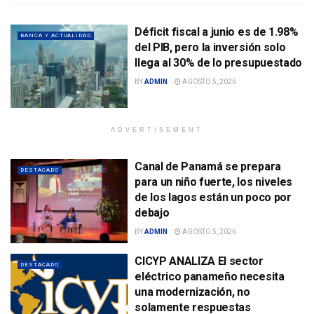
Déficit fiscal a junio es de 1.98%
BANCA Y ACTUALIDAD
del PIB, pero la inversión solo
llega al 30% de lo presupuestado
BY
ADMIN
AGOSTO 5, 2026
ADVERTISEMENT
Canal de Panamá se prepara
DESTACADO
para un niño fuerte, los niveles
de los lagos están un poco por
debajo
BY
ADMIN
AGOSTO 5, 2026
CICYP ANALIZA El sector
DESTACADO
eléctrico panameño necesita
una modernización, no
solamente respuestas