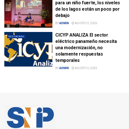
para un niño fuerte, los niveles
de los lagos están un poco por
debajo
BY
ADMIN
AGOSTO 5, 2026
CICYP ANALIZA El sector
DESTACADO
eléctrico panameño necesita
una modernización, no
solamente respuestas
temporales
BY
ADMIN
AGOSTO 5, 2026