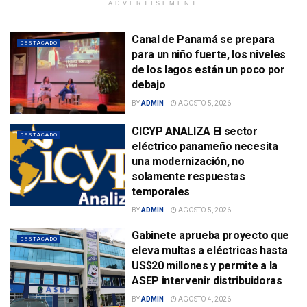
ADVERTISEMENT
Canal de Panamá se prepara
DESTACADO
para un niño fuerte, los niveles
de los lagos están un poco por
debajo
BY
ADMIN
AGOSTO 5, 2026
CICYP ANALIZA El sector
DESTACADO
eléctrico panameño necesita
una modernización, no
solamente respuestas
temporales
BY
ADMIN
AGOSTO 5, 2026
Gabinete aprueba proyecto que
DESTACADO
eleva multas a eléctricas hasta
US$20 millones y permite a la
ASEP intervenir distribuidoras
BY
ADMIN
AGOSTO 4, 2026