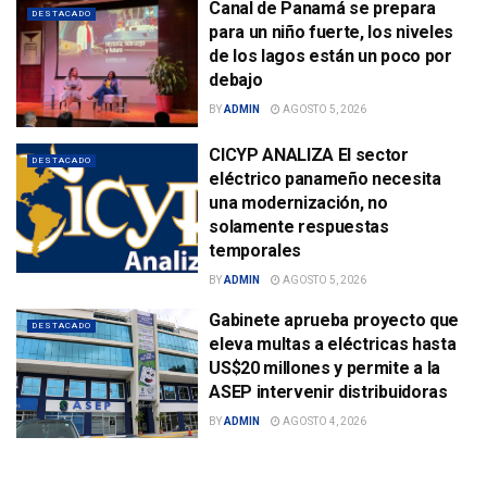
Canal de Panamá se prepara
DESTACADO
para un niño fuerte, los niveles
de los lagos están un poco por
debajo
BY
ADMIN
AGOSTO 5, 2026
CICYP ANALIZA El sector
DESTACADO
eléctrico panameño necesita
una modernización, no
solamente respuestas
temporales
BY
ADMIN
AGOSTO 5, 2026
Gabinete aprueba proyecto que
DESTACADO
eleva multas a eléctricas hasta
US$20 millones y permite a la
ASEP intervenir distribuidoras
BY
ADMIN
AGOSTO 4, 2026