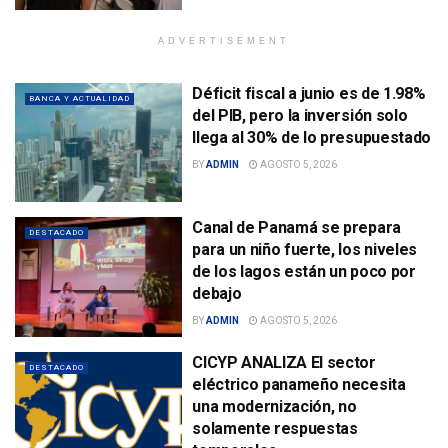
ADVERTISEMENT
Déficit fiscal a junio es de 1.98%
BANCA Y ACTUALIDAD
del PIB, pero la inversión solo
llega al 30% de lo presupuestado
BY
ADMIN
AGOSTO 5, 2026
Canal de Panamá se prepara
DESTACADO
para un niño fuerte, los niveles
de los lagos están un poco por
debajo
BY
ADMIN
AGOSTO 5, 2026
CICYP ANALIZA El sector
DESTACADO
eléctrico panameño necesita
una modernización, no
solamente respuestas