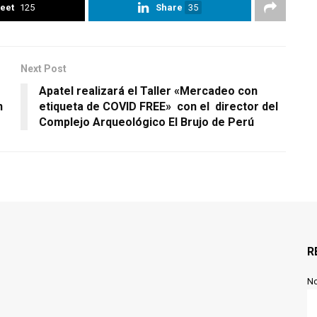
eet
125
Share
35
Next Post
Apatel realizará el Taller «Mercadeo con
n
etiqueta de COVID FREE» con el director del
Complejo Arqueológico El Brujo de Perú
R
N