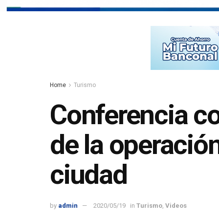
Home
Turismo
Conferencia co
de la operación 
ciudad
by
admin
2020/05/19
in
Turismo
,
Videos