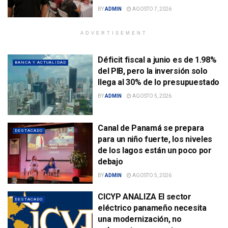
BY
ADMIN
AGOSTO 7, 2026
ADVERTISEMENT
Déficit fiscal a junio es de 1.98%
BANCA Y ACTUALIDAD
del PIB, pero la inversión solo
llega al 30% de lo presupuestado
BY
ADMIN
AGOSTO 5, 2026
Canal de Panamá se prepara
DESTACADO
para un niño fuerte, los niveles
de los lagos están un poco por
debajo
BY
ADMIN
AGOSTO 5, 2026
CICYP ANALIZA El sector
DESTACADO
eléctrico panameño necesita
una modernización, no