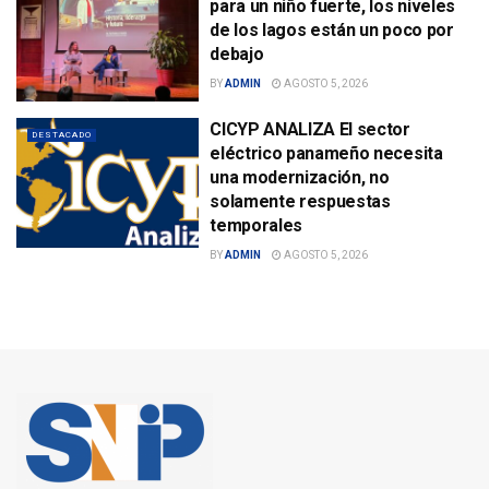
para un niño fuerte, los niveles
de los lagos están un poco por
debajo
BY
ADMIN
AGOSTO 5, 2026
CICYP ANALIZA El sector
DESTACADO
eléctrico panameño necesita
una modernización, no
solamente respuestas
temporales
BY
ADMIN
AGOSTO 5, 2026