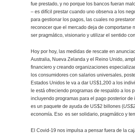
fue prestado, y no porque los bancos fueran malo
– es difícil prestar cuando uno observa a los ne
para gestionar los pagos, las cuales no prestar
reconocer que el mercado deja de comportarse n
ser pragmático, visionario y utilizar el sentido c
Hoy por hoy, las medidas de rescate en anuncia
Australia, Nueva Zelanda y el Reino Unido, ampl
financiero y creando organizaciones especializ
los consumidores con salarios universales, post
Estados Unidos le va a dar US$1,200 a los indiv
le está ofreciendo programas de respaldo a los 
incluyendo programas para el pago posterior de i
es un paquete de ayuda de US$2 billones (
US$
economía. Eso
es ser solidario, pragmático y t
El Covid-19 nos impulsa a pensar fuera de la caj