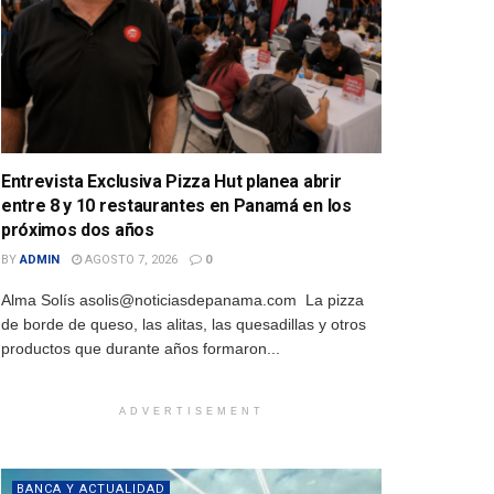
Entrevista Exclusiva Pizza Hut planea abrir
entre 8 y 10 restaurantes en Panamá en los
próximos dos años
BY
ADMIN
AGOSTO 7, 2026
0
Alma Solís asolis@noticiasdepanama.com La pizza
de borde de queso, las alitas, las quesadillas y otros
productos que durante años formaron...
ADVERTISEMENT
BANCA Y ACTUALIDAD