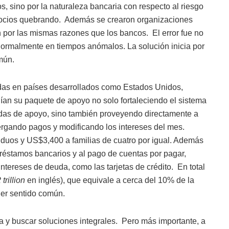
s, sino por la naturaleza bancaria con respecto al riesgo
gocios quebrando.
Además se crearon organizaciones
on por las mismas razones que los bancos.
El error fue no
ormalmente en tiempos anómalos. La solución inicia por
omún.
das en países desarrollados como Estados Unidos,
ían su paquete de apoyo no solo fortaleciendo el sistema
adas de apoyo, sino también proveyendo directamente a
ergando pagos y modificando los intereses del mes.
iduos y US$3,400 a familias de cuatro por igual. Además
préstamos bancarios y al pago de cuentas por pagar,
ntereses de deuda, como las tarjetas de crédito.
En total
2
trillion
en inglés), que equivale a cerca del 10% de la
ener sentido común.
a y buscar soluciones integrales.
Pero más importante, a