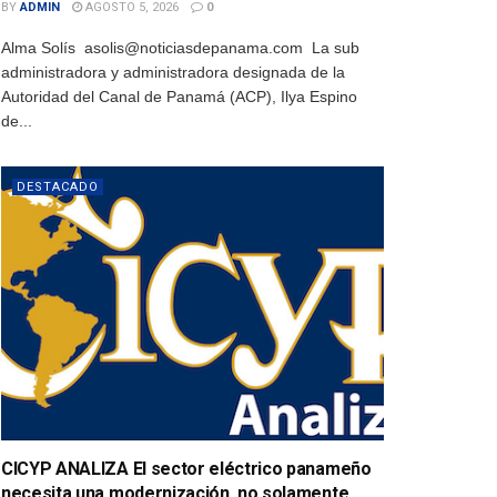
BY
ADMIN
AGOSTO 5, 2026
0
Alma Solís asolis@noticiasdepanama.com La sub
administradora y administradora designada de la
Autoridad del Canal de Panamá (ACP), Ilya Espino
de...
DESTACADO
CICYP ANALIZA El sector eléctrico panameño
necesita una modernización, no solamente