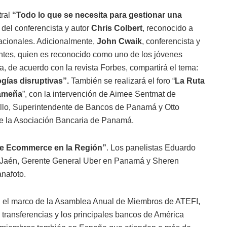
tral
“Todo lo que se necesita para gestionar una
” del conferencista y autor
Chris Colbert
, reconocido a
acionales. Adicionalmente,
John Cwaik
, conferencista y
ntes, quien es reconocido como uno de los jóvenes
, de acuerdo con la revista Forbes, compartirá el tema:
ogías disruptivas”.
También se realizará el foro “
La Ruta
nameña
”, con la intervención de Aimee Sentmat de
illo, Superintendente de Bancos de Panamá y Otto
 de la Asociación Bancaria de Panamá.
de Ecommerce en la Región”
. Los panelistas Eduardo
r Jaén, Gerente General Uber en Panamá y Sheren
anafoto.
n el marco de la Asamblea Anual de Miembros de ATEFI,
 transferencias y los principales bancos de América