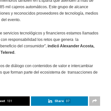
 miembros también en España que atienden a más de
85 mil cajeros automáticos
. Este grupo de alcance
ciones y reconocidos proveedores de tecnología, medios
 del evento.
de servicios tecnológicos y financieros estamos llamados
ar con responsabilidad los retos que genera la
 beneficio del consumidor”,
indicó Alexander Acosta,
 Telered
.
ios de diálogo con contenidos de valor e intercambiar
os que forman parte del ecosistema de
transacciones de
eet
131
Share
37