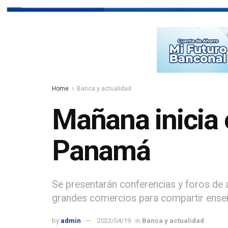
Home
Banca y actualidad
Mañana inicia 
Panamá
Se presentarán conferencias y foros de a
grandes comercios para compartir enseñ
by
admin
2022/04/19
in
Banca y actualidad