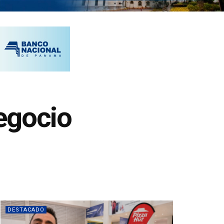
egocio
DESTACADO