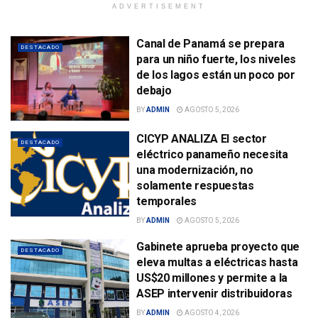
ADVERTISEMENT
Canal de Panamá se prepara
DESTACADO
para un niño fuerte, los niveles
de los lagos están un poco por
debajo
BY
ADMIN
AGOSTO 5, 2026
CICYP ANALIZA El sector
DESTACADO
eléctrico panameño necesita
una modernización, no
solamente respuestas
temporales
BY
ADMIN
AGOSTO 5, 2026
Gabinete aprueba proyecto que
DESTACADO
eleva multas a eléctricas hasta
US$20 millones y permite a la
ASEP intervenir distribuidoras
BY
ADMIN
AGOSTO 4, 2026