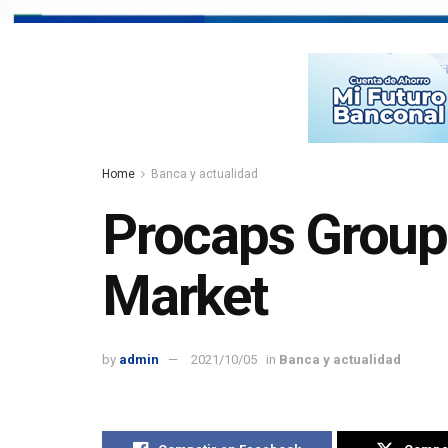
Home
Banca y actualidad
Procaps Group 
Market
by
admin
2021/10/05
in
Banca y actualidad