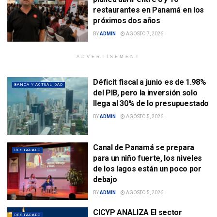
restaurantes en Panamá en los
próximos dos años
BY
ADMIN
AGOSTO 7, 2026
ADVERTISEMENT
Déficit fiscal a junio es de 1.98%
BANCA Y ACTUALIDAD
del PIB, pero la inversión solo
llega al 30% de lo presupuestado
BY
ADMIN
AGOSTO 5, 2026
Canal de Panamá se prepara
DESTACADO
para un niño fuerte, los niveles
de los lagos están un poco por
debajo
BY
ADMIN
AGOSTO 5, 2026
CICYP ANALIZA El sector
DESTACADO