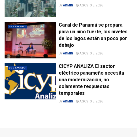
BY
ADMIN
AGOSTO 5, 2026
Canal de Panamá se prepara
DESTACADO
para un niño fuerte, los niveles
de los lagos están un poco por
debajo
BY
ADMIN
AGOSTO 5, 2026
CICYP ANALIZA El sector
DESTACADO
eléctrico panameño necesita
una modernización, no
solamente respuestas
temporales
BY
ADMIN
AGOSTO 5, 2026