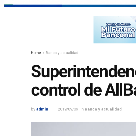
Home
Banca y actualidad
Superintenden
control de All
by
admin
2019/09/09
in
Banca y actualidad