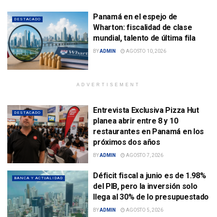
Panamá en el espejo de
DESTACADO
Wharton: fiscalidad de clase
mundial, talento de última fila
BY
ADMIN
AGOSTO 10, 2026
ADVERTISEMENT
Entrevista Exclusiva Pizza Hut
DESTACADO
planea abrir entre 8 y 10
restaurantes en Panamá en los
próximos dos años
BY
ADMIN
AGOSTO 7, 2026
Déficit fiscal a junio es de 1.98%
BANCA Y ACTUALIDAD
del PIB, pero la inversión solo
llega al 30% de lo presupuestado
BY
ADMIN
AGOSTO 5, 2026