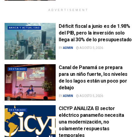
ADVERTISEMENT
Déficit fiscal a junio es de 1.98%
BANCA Y ACTUALIDAD
del PIB, pero la inversión solo
llega al 30% de lo presupuestado
BY
ADMIN
AGOSTO 5, 2026
Canal de Panamá se prepara
DESTACADO
para un niño fuerte, los niveles
de los lagos están un poco por
debajo
BY
ADMIN
AGOSTO 5, 2026
CICYP ANALIZA El sector
DESTACADO
eléctrico panameño necesita
una modernización, no
solamente respuestas
temporales