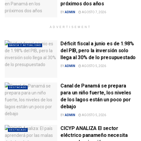
próximos dos años
BY
ADMIN
AGOSTO 7, 2026
ADVERTISEMENT
Déficit fiscal a junio es de 1.98%
BANCA Y ACTUALIDAD
del PIB, pero la inversión solo
llega al 30% de lo presupuestado
BY
ADMIN
AGOSTO 5, 2026
Canal de Panamá se prepara
DESTACADO
para un niño fuerte, los niveles
de los lagos están un poco por
debajo
BY
ADMIN
AGOSTO 5, 2026
CICYP ANALIZA El sector
DESTACADO
eléctrico panameño necesita