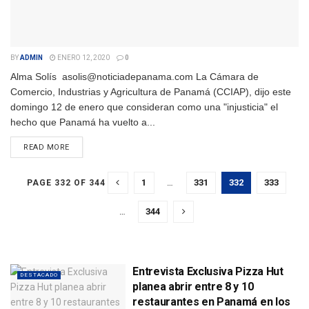
BY
ADMIN
ENERO 12, 2020
0
Alma Solís asolis@noticiadepanama.com La Cámara de
Comercio, Industrias y Agricultura de Panamá (CCIAP), dijo este
domingo 12 de enero que consideran como una "injusticia" el
hecho que Panamá ha vuelto a...
DETAILS
READ MORE
1
…
331
332
333
PAGE 332 OF 344
…
344
Entrevista Exclusiva Pizza Hut
DESTACADO
planea abrir entre 8 y 10
restaurantes en Panamá en los