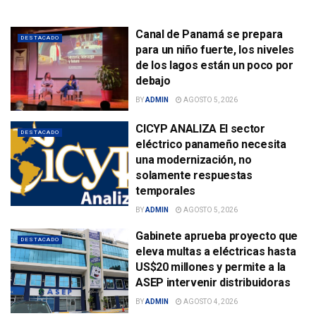
Canal de Panamá se prepara
DESTACADO
para un niño fuerte, los niveles
de los lagos están un poco por
debajo
BY
ADMIN
AGOSTO 5, 2026
CICYP ANALIZA El sector
DESTACADO
eléctrico panameño necesita
una modernización, no
solamente respuestas
temporales
BY
ADMIN
AGOSTO 5, 2026
Gabinete aprueba proyecto que
DESTACADO
eleva multas a eléctricas hasta
US$20 millones y permite a la
ASEP intervenir distribuidoras
BY
ADMIN
AGOSTO 4, 2026