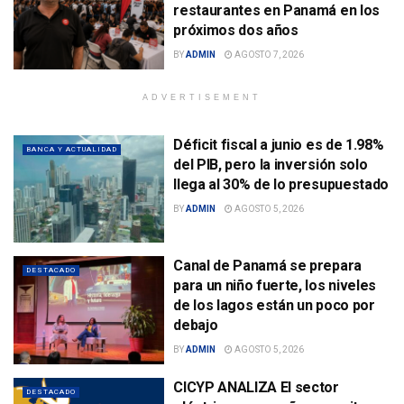
restaurantes en Panamá en los
próximos dos años
BY
ADMIN
AGOSTO 7, 2026
ADVERTISEMENT
Déficit fiscal a junio es de 1.98%
BANCA Y ACTUALIDAD
del PIB, pero la inversión solo
llega al 30% de lo presupuestado
BY
ADMIN
AGOSTO 5, 2026
Canal de Panamá se prepara
DESTACADO
para un niño fuerte, los niveles
de los lagos están un poco por
debajo
BY
ADMIN
AGOSTO 5, 2026
CICYP ANALIZA El sector
DESTACADO