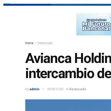
Home
Destacado
Avianca Holding
intercambio d
by
admin
2019/11/01
in
Destacado