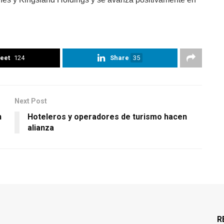
eet
124
Share
35
Next Post
n
Hoteleros y operadores de turismo hacen
alianza
R