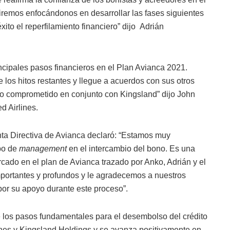
remos enfocándonos en desarrollar las fases siguientes
xito el reperfilamiento financiero” dijo Adrián
ncipales pasos financieros en el Plan Avianca 2021.
os hitos restantes y llegue a acuerdos con sus otros
to comprometido en conjunto con Kingsland” dijo John
d Airlines.
unta Directiva de Avianca declaró: “Estamos muy
ipo de
management
en el intercambio del bono. Es una
rcado en el plan de Avianca trazado por Anko, Adrián y el
portantes y profundos y le agradecemos a nuestros
por su apoyo durante este proceso”.
e los pasos fundamentales para el desembolso del crédito
ines y Kingsland Holdings y se avanza positivamente en