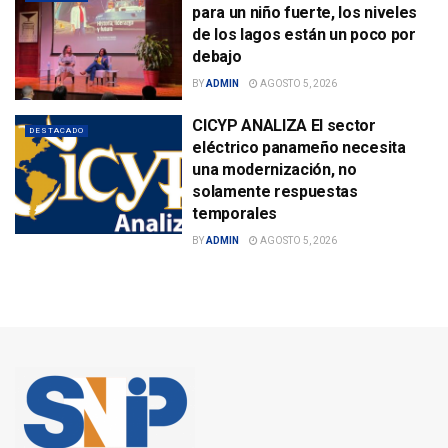
para un niño fuerte, los niveles
de los lagos están un poco por
debajo
BY
ADMIN
AGOSTO 5, 2026
CICYP ANALIZA El sector
DESTACADO
eléctrico panameño necesita
una modernización, no
solamente respuestas
temporales
BY
ADMIN
AGOSTO 5, 2026