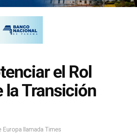
enciar el Rol
 la Transición
e Europa llamada Times