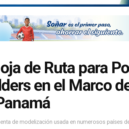
oja de Ruta para Pot
lders en el Marco de
 Panamá
mienta de modelización usada en numerosos países d