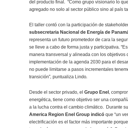
del producto final. “Como grupo visionario lo q
agregado no solo al sector público sino al país t
El taller contó con la participación de stakehold
subsecretaria Nacional de Energía de Panam
representa un futuro prometedor de cara la seguri
se lleve a cabo de forma justa y participativa. “
manera transversal y alineada con los objetivos 
implementación de la agenda 2030 para el desarrol
no puede limitarse a pasos incrementales tenem
transición”
,
puntualiza Lindo
.
Desde el sector privado, el
Grupo Enel
, comprom
energética, tiene como objetivo ser una compañí
a la lucha contra el cambio climático. Durante s
America Region Enel Group indicó
que “un ve
electrificación es el factor más importante por