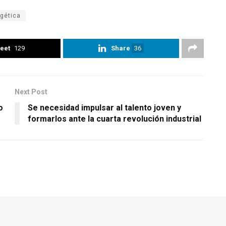
rgética
eet
129
Share
36
Next Post
o
Se necesidad impulsar al talento joven y
formarlos ante la cuarta revolución industrial