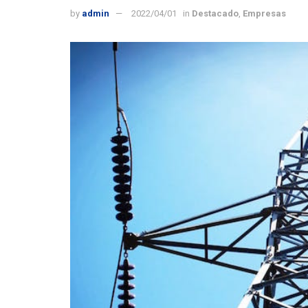
by
admin
2022/04/01
in
Destacado
,
Empresas