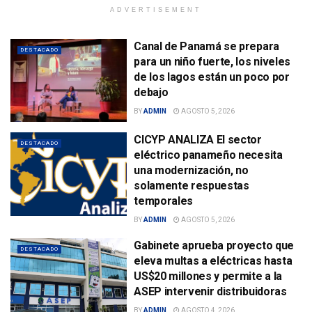
ADVERTISEMENT
Canal de Panamá se prepara
DESTACADO
para un niño fuerte, los niveles
de los lagos están un poco por
debajo
BY
ADMIN
AGOSTO 5, 2026
CICYP ANALIZA El sector
DESTACADO
eléctrico panameño necesita
una modernización, no
solamente respuestas
temporales
BY
ADMIN
AGOSTO 5, 2026
Gabinete aprueba proyecto que
DESTACADO
eleva multas a eléctricas hasta
US$20 millones y permite a la
ASEP intervenir distribuidoras
BY
ADMIN
AGOSTO 4, 2026