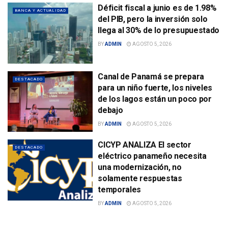
Déficit fiscal a junio es de 1.98%
BANCA Y ACTUALIDAD
del PIB, pero la inversión solo
llega al 30% de lo presupuestado
BY
ADMIN
AGOSTO 5, 2026
Canal de Panamá se prepara
DESTACADO
para un niño fuerte, los niveles
de los lagos están un poco por
debajo
BY
ADMIN
AGOSTO 5, 2026
CICYP ANALIZA El sector
DESTACADO
eléctrico panameño necesita
una modernización, no
solamente respuestas
temporales
BY
ADMIN
AGOSTO 5, 2026