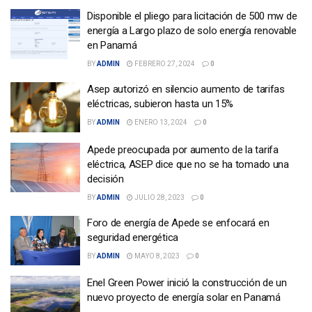
Disponible el pliego para licitación de 500 mw de
energía a Largo plazo de solo energía renovable
en Panamá
BY
ADMIN
FEBRERO 27, 2024
0
Asep autorizó en silencio aumento de tarifas
eléctricas, subieron hasta un 15%
BY
ADMIN
ENERO 13, 2024
0
Apede preocupada por aumento de la tarifa
eléctrica, ASEP dice que no se ha tomado una
decisión
BY
ADMIN
JULIO 28, 2023
0
Foro de energía de Apede se enfocará en
seguridad energética
BY
ADMIN
MAYO 8, 2023
0
Enel Green Power inició la construcción de un
nuevo proyecto de energía solar en Panamá