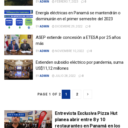
BY
ADMIN
FEBRERO 7, 2023
0
Energía eléctricas en Panamá se mantendrán o
disminuirán en el primer semestre del 2023
BY
ADMIN
DICIEMBRE 29, 2022
0
ASEP extiende concesión a ETESA por 25 años
más
BY
ADMIN
NOVIEMBRE 10, 2022
0
Extienden subsidio eléctrico por pandemia, suma
US$11,12 millones
BY
ADMIN
JULIO 28, 2022
0
1
2
PAGE 1 OF 2
Entrevista Exclusiva Pizza Hut
DESTACADO
planea abrir entre 8 y 10
restaurantes en Panamá en los