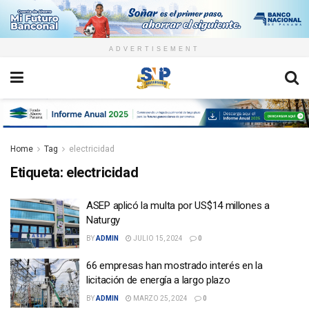
ADVERTISEMENT
Home
Tag
electricidad
Etiqueta:
electricidad
ASEP aplicó la multa por US$14 millones a
Naturgy
BY
ADMIN
JULIO 15, 2024
0
66 empresas han mostrado interés en la
licitación de energía a largo plazo
BY
ADMIN
MARZO 25, 2024
0