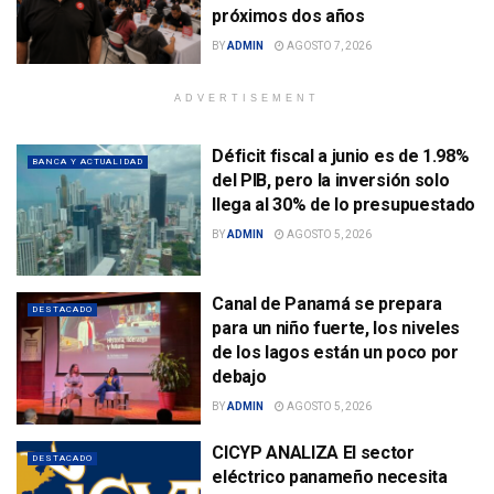
próximos dos años
BY
ADMIN
AGOSTO 7, 2026
ADVERTISEMENT
Déficit fiscal a junio es de 1.98%
BANCA Y ACTUALIDAD
del PIB, pero la inversión solo
llega al 30% de lo presupuestado
BY
ADMIN
AGOSTO 5, 2026
Canal de Panamá se prepara
DESTACADO
para un niño fuerte, los niveles
de los lagos están un poco por
debajo
BY
ADMIN
AGOSTO 5, 2026
CICYP ANALIZA El sector
DESTACADO
eléctrico panameño necesita