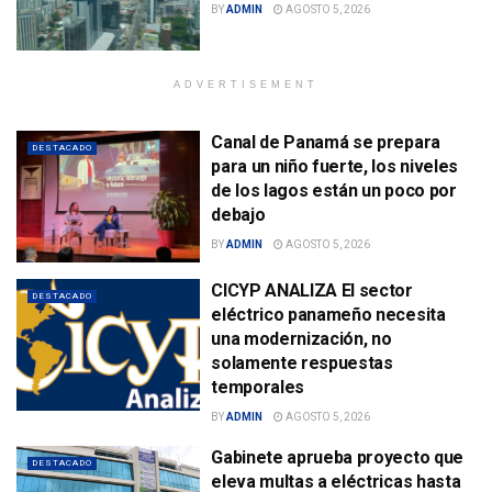
BY
ADMIN
AGOSTO 5, 2026
ADVERTISEMENT
Canal de Panamá se prepara
DESTACADO
para un niño fuerte, los niveles
de los lagos están un poco por
debajo
BY
ADMIN
AGOSTO 5, 2026
CICYP ANALIZA El sector
DESTACADO
eléctrico panameño necesita
una modernización, no
solamente respuestas
temporales
BY
ADMIN
AGOSTO 5, 2026
Gabinete aprueba proyecto que
DESTACADO
eleva multas a eléctricas hasta