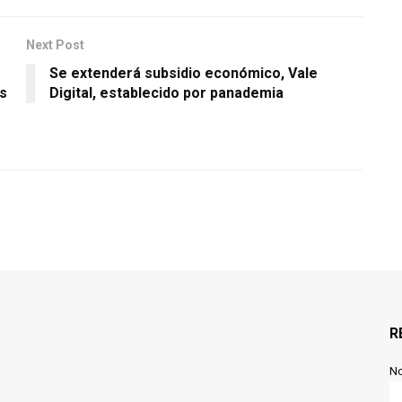
Next Post
Se extenderá subsidio económico, Vale
as
Digital, establecido por panademia
R
N