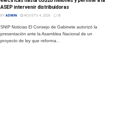
eléctricas hasta US$20 millones y permite a la
ASEP intervenir distribuidoras
BY
ADMIN
AGOSTO 4, 2026
0
SNIP Noticias El Consejo de Gabinete autorizó la
presentación ante la Asamblea Nacional de un
proyecto de ley que reforma...