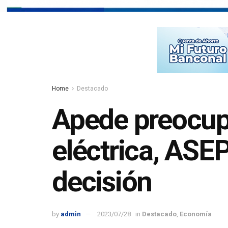
Home
Destacado
Apede preocupa
eléctrica, ASE
decisión
by
admin
2023/07/28
in
Destacado
,
Economía