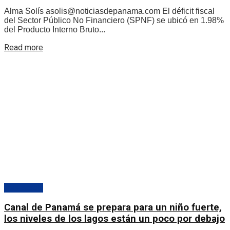
Alma Solís asolis@noticiasdepanama.com El déficit fiscal
del Sector Público No Financiero (SPNF) se ubicó en 1.98%
del Producto Interno Bruto...
Details
Read more
Destacado
Canal de Panamá se prepara para un niño fuerte,
los niveles de los lagos están un poco por debajo