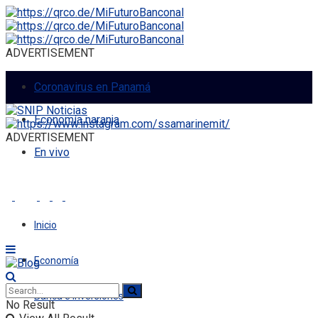
ADVERTISEMENT
Coronavirus en Panamá
Economía naranja
ADVERTISEMENT
En vivo
Inicio
Economía
Banca e Inversiones
No Result