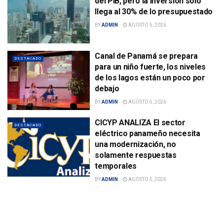
del PIB, pero la inversión solo
llega al 30% de lo presupuestado
BY
ADMIN
AGOSTO 5, 2026
Canal de Panamá se prepara
DESTACADO
para un niño fuerte, los niveles
de los lagos están un poco por
debajo
BY
ADMIN
AGOSTO 5, 2026
CICYP ANALIZA El sector
DESTACADO
eléctrico panameño necesita
una modernización, no
solamente respuestas
temporales
BY
ADMIN
AGOSTO 5, 2026