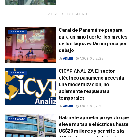
ADVERTISEMENT
Canal de Panamá se prepara
DESTACADO
para un niño fuerte, los niveles
de los lagos están un poco por
debajo
BY
ADMIN
AGOSTO 5, 2026
CICYP ANALIZA El sector
DESTACADO
eléctrico panameño necesita
una modernización, no
solamente respuestas
temporales
BY
ADMIN
AGOSTO 5, 2026
Gabinete aprueba proyecto que
DESTACADO
eleva multas a eléctricas hasta
US$20 millones y permite a la