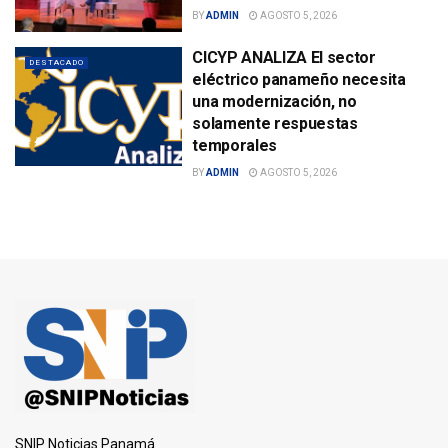
BY
ADMIN
AGOSTO 5, 2026
CICYP ANALIZA El sector
DESTACADO
eléctrico panameño necesita
una modernización, no
solamente respuestas
temporales
BY
ADMIN
AGOSTO 5, 2026
SNIP Noticias Panamá