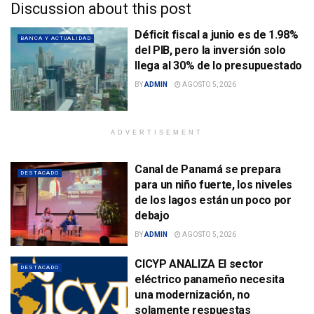
Discussion about this post
Déficit fiscal a junio es de 1.98%
BANCA Y ACTUALIDAD
del PIB, pero la inversión solo
llega al 30% de lo presupuestado
BY
ADMIN
AGOSTO 5, 2026
ADVERTISEMENT
Canal de Panamá se prepara
DESTACADO
para un niño fuerte, los niveles
de los lagos están un poco por
debajo
BY
ADMIN
AGOSTO 5, 2026
CICYP ANALIZA El sector
DESTACADO
eléctrico panameño necesita
una modernización, no
solamente respuestas