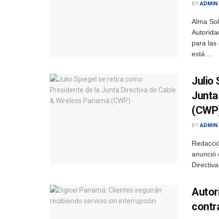
BY
ADMIN
Alma Sol
Autorida
para las
está ...
Julio
Junta
(CWP
BY
ADMIN
Redacció
anunció 
Directiv
Autor
contr