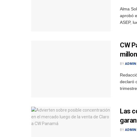
Alma Sol
aprobó e
ASEP, lu
CW Pa
millo
BY
ADMIN
Redacció
declaró 
trimestr
Las c
garan
BY
ADMIN