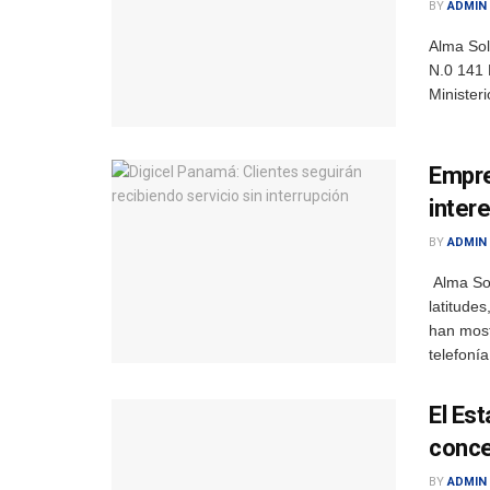
BY
ADMIN
Alma Sol
N.0 141 
Minister
Empre
inter
BY
ADMIN
Alma So
latitude
han most
telefoní
El Es
conce
BY
ADMIN