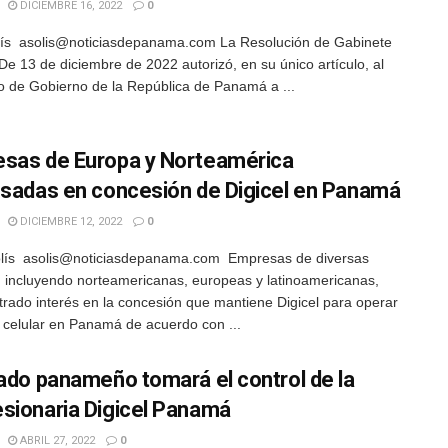
DICIEMBRE 16, 2022
0
ís asolis@noticiasdepanama.com La Resolución de Gabinete
De 13 de diciembre de 2022 autorizó, en su único artículo, al
io de Gobierno de la República de Panamá a ...
sas de Europa y Norteamérica
esadas en concesión de Digicel en Panamá
DICIEMBRE 12, 2022
0
lís asolis@noticiasdepanama.com Empresas de diversas
s, incluyendo norteamericanas, europeas y latinoamericanas,
rado interés en la concesión que mantiene Digicel para operar
a celular en Panamá de acuerdo con ...
tado panameño tomará el control de la
sionaria Digicel Panamá
ABRIL 27, 2022
0