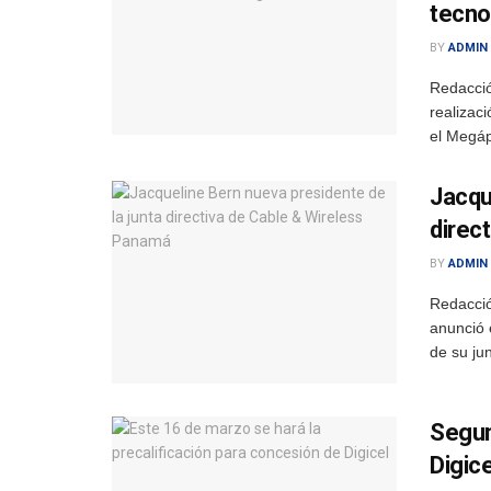
tecno
BY
ADMIN
Redacció
realizac
el Megáp
Jacqu
direc
BY
ADMIN
Redacció
anunció 
de su jun
Segun
Digic