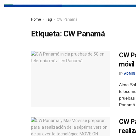
Home
Tag
CW Panamá
Etiqueta:
CW Panamá
CW Pa
móvil
BY
ADMIN
Alma So
telecomu
pruebas 
Panamá. 
CW Pa
reali