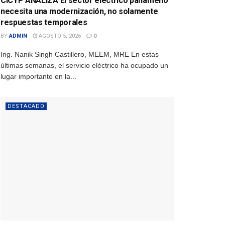
CICYP ANALIZA El sector eléctrico panameño
necesita una modernización, no solamente
respuestas temporales
BY
ADMIN
AGOSTO 5, 2026
0
Ing. Nanik Singh Castillero, MEEM, MRE En estas
últimas semanas, el servicio eléctrico ha ocupado un
lugar importante en la...
DESTACADO