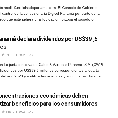
ís asolis@noticiasdepanama.com El Consejo de Gabinete
l control de la concesionaria Digicel Panamá por parte de la
ego que está pidiera una liquidación forzosa el pasado 6 ...
namá declara dividendos por US$39 ,6
nes
ENERO 4, 2022
0
n La junta directiva de Cable & Wireless Panamá, S.A. (CWP)
dividendos por US$39,6 millones correspondientes al cuarto
e del año 2020 y a utilidades retenidas y acumuladas durante ...
oncentraciones económicas deben
tizar beneficios para los consumidores
ENERO 4, 2022
0