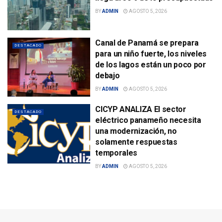
BY
ADMIN
AGOSTO 5, 2026
Canal de Panamá se prepara
DESTACADO
para un niño fuerte, los niveles
de los lagos están un poco por
debajo
BY
ADMIN
AGOSTO 5, 2026
CICYP ANALIZA El sector
DESTACADO
eléctrico panameño necesita
una modernización, no
solamente respuestas
temporales
BY
ADMIN
AGOSTO 5, 2026