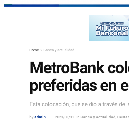
Home
Banca y actualidad
MetroBank col
preferidas en 
Esta colocación, que se dio a través de 
by
admin
2023/01/31
in
Banca y actualidad
,
Desta