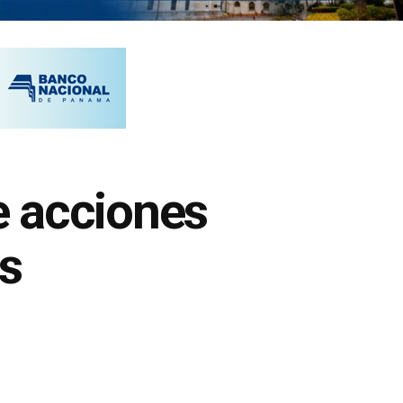
e acciones
es