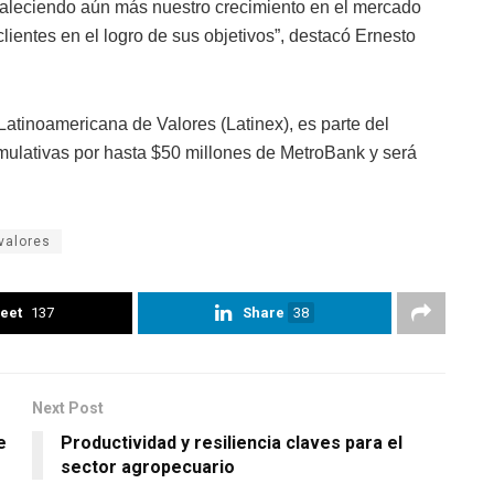
taleciendo aún más nuestro crecimiento en el mercado
ientes en el logro de sus objetivos”, destacó Ernesto
Latinoamericana de Valores (Latinex), es parte del
mulativas por hasta $50 millones de MetroBank y será
valores
eet
137
Share
38
Next Post
e
Productividad y resiliencia claves para el
sector agropecuario