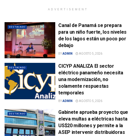
ADVERTISEMENT
Canal de Panamá se prepara
DESTACADO
para un niño fuerte, los niveles
de los lagos están un poco por
debajo
BY
ADMIN
AGOSTO 5, 2026
CICYP ANALIZA El sector
DESTACADO
eléctrico panameño necesita
una modernización, no
solamente respuestas
temporales
BY
ADMIN
AGOSTO 5, 2026
Gabinete aprueba proyecto que
DESTACADO
eleva multas a eléctricas hasta
US$20 millones y permite a la
ASEP intervenir distribuidoras