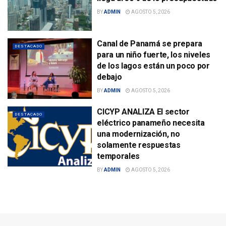
BY
ADMIN
AGOSTO 5, 2026
Canal de Panamá se prepara
DESTACADO
para un niño fuerte, los niveles
de los lagos están un poco por
debajo
BY
ADMIN
AGOSTO 5, 2026
CICYP ANALIZA El sector
DESTACADO
eléctrico panameño necesita
una modernización, no
solamente respuestas
temporales
BY
ADMIN
AGOSTO 5, 2026