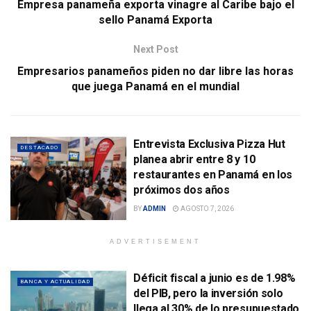
Empresa panameña exporta vinagre al Caribe bajo el
sello Panamá Exporta
Next Post
Empresarios panameños piden no dar libre las horas
que juega Panamá en el mundial
Entrevista Exclusiva Pizza Hut
DESTACADO
planea abrir entre 8 y 10
restaurantes en Panamá en los
próximos dos años
BY
ADMIN
AGOSTO 7, 2026
ADVERTISEMENT
Déficit fiscal a junio es de 1.98%
BANCA Y ACTUALIDAD
del PIB, pero la inversión solo
llega al 30% de lo presupuestado