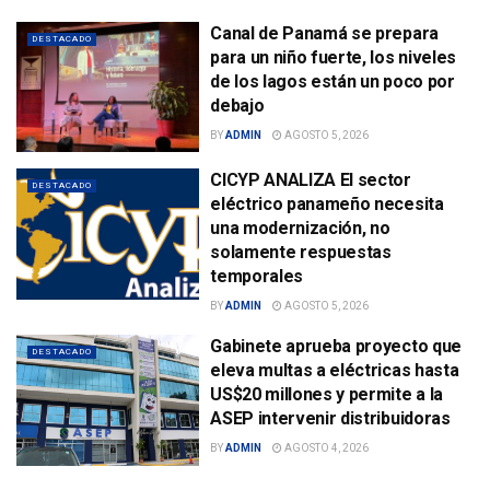
Canal de Panamá se prepara
DESTACADO
para un niño fuerte, los niveles
de los lagos están un poco por
debajo
BY
ADMIN
AGOSTO 5, 2026
CICYP ANALIZA El sector
DESTACADO
eléctrico panameño necesita
una modernización, no
solamente respuestas
temporales
BY
ADMIN
AGOSTO 5, 2026
Gabinete aprueba proyecto que
DESTACADO
eleva multas a eléctricas hasta
US$20 millones y permite a la
ASEP intervenir distribuidoras
BY
ADMIN
AGOSTO 4, 2026