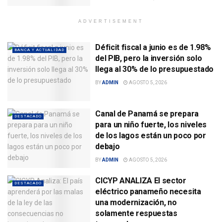
ADVERTISEMENT
Déficit fiscal a junio es de 1.98%
BANCA Y ACTUALIDAD
del PIB, pero la inversión solo
llega al 30% de lo presupuestado
BY
ADMIN
AGOSTO 5, 2026
Canal de Panamá se prepara
DESTACADO
para un niño fuerte, los niveles
de los lagos están un poco por
debajo
BY
ADMIN
AGOSTO 5, 2026
CICYP ANALIZA El sector
DESTACADO
eléctrico panameño necesita
una modernización, no
solamente respuestas