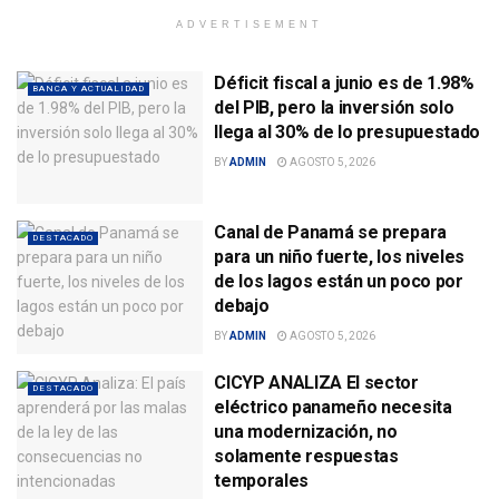
ADVERTISEMENT
Déficit fiscal a junio es de 1.98%
BANCA Y ACTUALIDAD
del PIB, pero la inversión solo
llega al 30% de lo presupuestado
BY
ADMIN
AGOSTO 5, 2026
Canal de Panamá se prepara
DESTACADO
para un niño fuerte, los niveles
de los lagos están un poco por
debajo
BY
ADMIN
AGOSTO 5, 2026
CICYP ANALIZA El sector
DESTACADO
eléctrico panameño necesita
una modernización, no
solamente respuestas
temporales