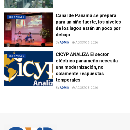
Canal de Panamá se prepara
DESTACADO
para un niño fuerte, los niveles
de los lagos están un poco por
debajo
BY
ADMIN
AGOSTO 5, 2026
CICYP ANALIZA El sector
DESTACADO
eléctrico panameño necesita
una modernización, no
solamente respuestas
temporales
BY
ADMIN
AGOSTO 5, 2026