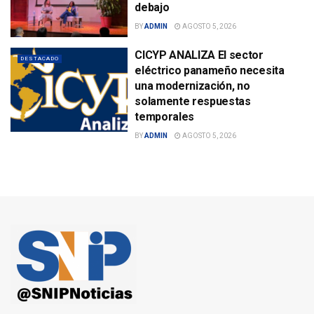
debajo
BY
ADMIN
AGOSTO 5, 2026
CICYP ANALIZA El sector
DESTACADO
eléctrico panameño necesita
una modernización, no
solamente respuestas
temporales
BY
ADMIN
AGOSTO 5, 2026