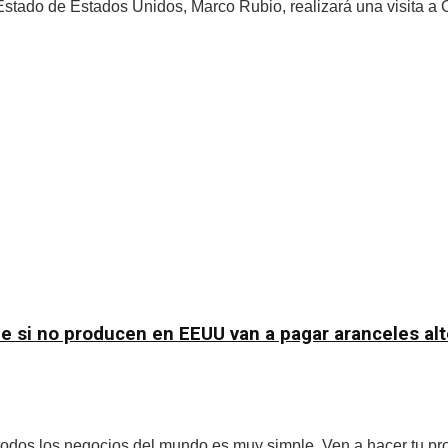
ado de Estados Unidos, Marco Rubio, realizará una visita a C
e si no producen en EEUU van a pagar aranceles al
dos los negocios del mundo es muy simple. Ven a hacer tu pro