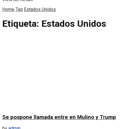
Home
Tag
Estados Unidos
Etiqueta:
Estados Unidos
Se pospone llamada entre en Mulino y Trump
by
admin