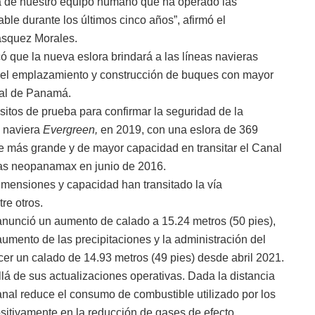
ia de nuestro equipo humano que ha operado las
e durante los últimos cinco años”, afirmó el
ásquez Morales.
que la nueva eslora brindará a las líneas navieras
a el emplazamiento y construcción de buques con mayor
nal de Panamá.
itos de prueba para confirmar la seguridad de la
 naviera
Evergreen,
en 2019, con una eslora de 369
que más grande y de mayor capacidad en transitar el Canal
as neopanamax en junio de 2016.
mensiones y capacidad han transitado la vía
tre otros.
anunció un aumento de calado a 15.24 metros (50 pies),
 aumento de las precipitaciones y la administración del
ecer un calado de 14.93 metros (49 pies) desde abril 2021.
á de sus actualizaciones operativas. Dada la distancia
anal reduce el consumo de combustible utilizado por los
sitivamente en la reducción de gases de efecto