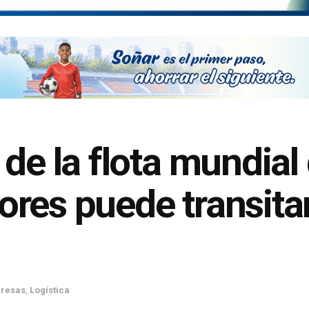
de la flota mundial
res puede transitar
resas
,
Logística