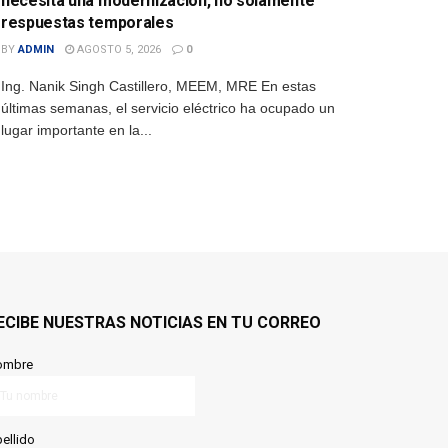
necesita una modernización, no solamente
respuestas temporales
BY
ADMIN
AGOSTO 5, 2026
0
Ing. Nanik Singh Castillero, MEEM, MRE En estas
últimas semanas, el servicio eléctrico ha ocupado un
lugar importante en la...
ECIBE NUESTRAS NOTICIAS EN TU CORREO
ombre
ellido