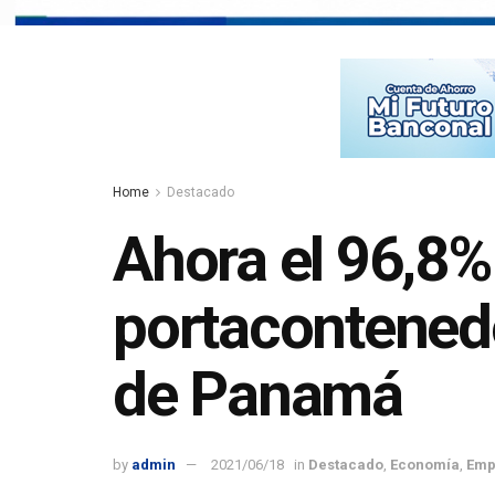
Home
Destacado
Ahora el 96,8% 
portacontenedo
de Panamá
by
admin
2021/06/18
in
Destacado
,
Economía
,
Emp