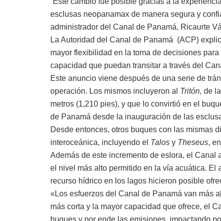
“Este cambio fue posible gracias a la experienc
esclusas neopanamax de manera segura y confiabl
administrador del Canal de Panamá, Ricaurte V
La Autoridad del Canal de Panamá (ACP) explicó 
mayor flexibilidad en la toma de decisiones par
capacidad que puedan transitar a través del Ca
Este anuncio viene después de una serie de tráns
operación. Los mismos incluyeron al
Tritón,
de la
metros (1,210 pies), y que lo convirtió en el bu
de Panamá desde la inauguración de las esclus
Desde entonces, otros buques con las mismas di
interoceánica, incluyendo el
Talos
y
Theseus
, en
Además de este incremento de eslora, el Canal 
el nivel más alto permitido en la vía acuática. El
recurso hídrico en los lagos hicieron posible ofr
«Los esfuerzos del Canal de Panamá van más all
más corta y la mayor capacidad que ofrece, el C
buques y por ende las emisiones, impactando po