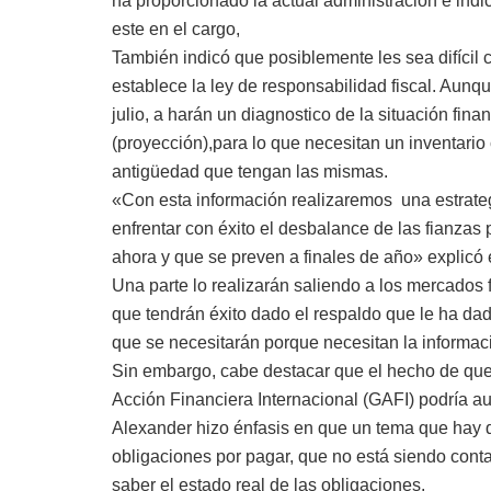
ha proporcionado la actual administración e ind
este en el cargo,
También indicó que posiblemente les sea difícil c
establece la ley de responsabilidad fiscal. Aunq
julio, a harán un diagnostico de la situación fina
(proyección),para lo que necesitan un inventari
antigüedad que tengan las mismas.
«Con esta información realizaremos una estrate
enfrentar con éxito el desbalance de las fianza
ahora y que se preven a finales de año» explicó 
Una parte lo realizarán saliendo a los mercados f
que tendrán éxito dado el respaldo que le ha dado
que se necesitarán porque necesitan la informac
Sin embargo, cabe destacar que el hecho de que
Acción Financiera Internacional (GAFI) podría au
Alexander hizo énfasis en que un tema que hay qu
obligaciones por pagar, que no está siendo cont
saber el estado real de las obligaciones.