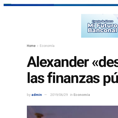
Home
Economía
Alexander «de
las finanzas pú
by
admin
2019/06/29
in
Economía