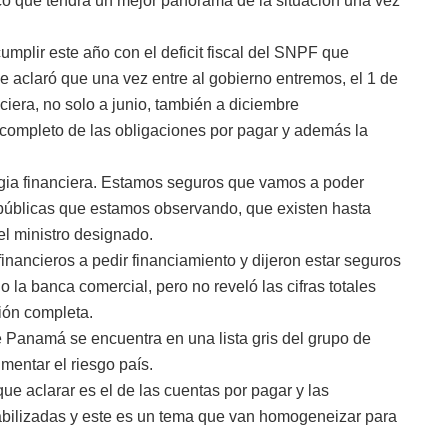
icó que tendrá un mejor panorama de la situación una vez
umplir este año con el deficit fiscal del SNPF que
ue aclaró que una vez entre al gobierno entremos, el 1 de
nciera, no solo a junio, también a diciembre
o completo de las obligaciones por pagar y además la
gia financiera. Estamos seguros que vamos a poder
s públicas que estamos observando, que existen hasta
el ministro designado.
inancieros a pedir financiamiento y dijeron estar seguros
 la banca comercial, pero no reveló las cifras totales
ión completa.
 Panamá se encuentra en una lista gris del grupo de
mentar el riesgo país.
e aclarar es el de las cuentas por pagar y las
abilizadas y este es un tema que van
homogeneizar para