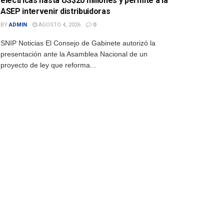
eléctricas hasta US$20 millones y permite a la
ASEP intervenir distribuidoras
BY
ADMIN
AGOSTO 4, 2026
0
SNIP Noticias El Consejo de Gabinete autorizó la
presentación ante la Asamblea Nacional de un
proyecto de ley que reforma...