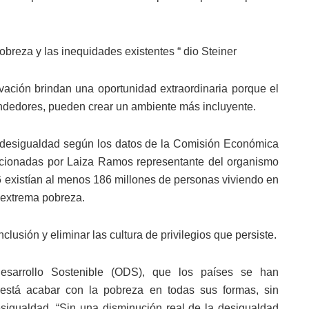
reza y las inequidades existentes “ dio Steiner
novación brindan una oportunidad extraordinaria porque el
endedores, pueden crear un ambiente más incluyente.
e desigualdad según los datos de la Comisión Económica
orcionadas por Laiza Ramos representante del organismo
16 existían al menos 186 millones de personas viviendo en
 extrema pobreza.
usión y eliminar las cultura de privilegios que persiste.
sarrollo Sostenible (ODS), que los países se han
está acabar con la pobreza en todas sus formas, sin
esigualdad. “Sin una disminución real de la desigualdad