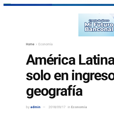
Home
Economía
América Latina
solo en ingres
geografía
by
admin
2018/09/17
in
Economía